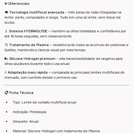
✨ Diferenciais
👁️
Tecnologia multifocal avançada
— três zonas de visão integradas na
lente: perto, computador e longe. Tudo em uma só lente, sem trocar de
óculos.
💧
Sistema HYDRAGLYDE
— mantém os olhos hidratados e confortáveis por
até 16 horas seguidas, sem ressecamento.
🫧
Tratamento de Plasma
— resistência 6x maior ao acúmulo de proteínas e
lipídios, mantendo a clareza visual por mais tempo.
🌬️
Silicone Hidrogel premium
— alta transmissibilidade de oxigênio para
olhos saudáveis durante todo o uso anual.
⚡
Adaptação mais rápida
— comparada às principais lentes multifocais do
mercado, com conforto desde o primeiro uso.
📋 Ficha Técnica
Tipo: Lente de contato multifocal anual
Indicação: Presbiopia
Descarte: Anual
Material: Silicone Hidrogel com tratamento de Plasma