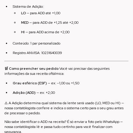
Sistema de Adição:
LO
— para ADD até +1,00
MED
— para ADD de +1,25 até +2,00
HI
— para ADD acima de +2,00
Conteúdo: 1 par personalizado
Registro ANVISA: 10231640039
🛒 Como preencher seu pedido
Você vai precisar das seguintes
informações da sua receita oftálmica:
Grau esférico (ESF)
— ex: –1,00 ou +1,50
Adição (ADD)
— ex: +2,00
⚠️ A Adição determina qual sistema da lente será usado (LO, MED ou HI) —
nossa contatólogista confere e indica o sistema certo para o seu grau antes
de processar o pedido.
Não sabe identificar o ADD na receita? É só enviar a foto pelo WhatsApp —
nossa contatólogista lê e passa tudo certinho para você finalizar com
segurança.