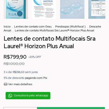
Início
.
Lentes de contato com Grau
.
Presbiopia (Multifocal )
.
Descarte
Anual
.
Lentes de contato Multifocais Sra Laurel® Horizon Plus Anual
Lentes de contato Multifocais Sra
Laurel® Horizon Plus Anual
R$799,90
-
20
%
OFF
R$1.000,00
3
x de
R$266,63
sem juros
5% de desconto
pagando com Pix
Ver mais detalhes
Consultoria pelo whatsapp