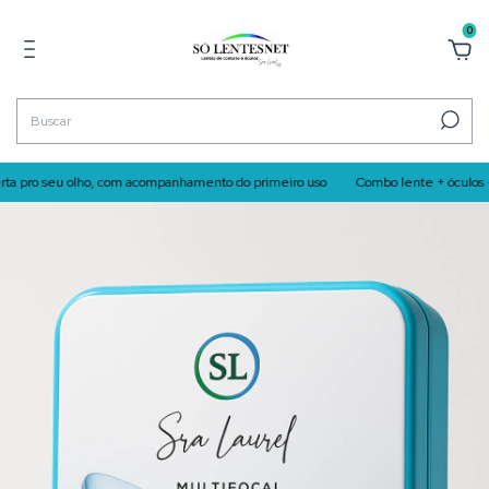
0
rta pro seu olho, com acompanhamento do primeiro uso
Combo lente + óculos · Mio