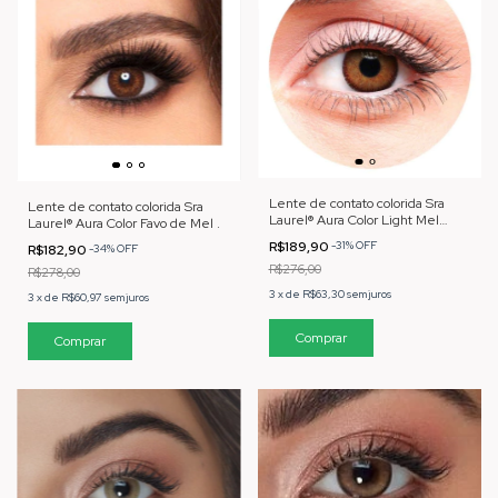
Lente de contato colorida Sra
Lente de contato colorida Sra
Laurel® Aura Color Light Mel
Laurel® Aura Color Favo de Mel .
Anual
R$189,90
-
31
%
OFF
R$182,90
-
34
%
OFF
R$276,00
R$278,00
3
x
de
R$63,30
sem juros
3
x
de
R$60,97
sem juros
Comprar