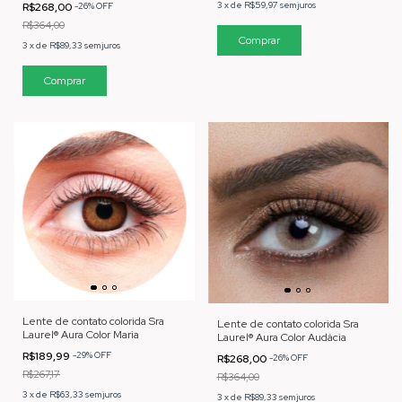
3
x
de
R$59,97
sem juros
R$268,00
-
26
%
OFF
R$364,00
3
x
de
R$89,33
sem juros
Lente de contato colorida Sra
Lente de contato colorida Sra
Laurel® Aura Color Maria
Laurel® Aura Color Audácia
R$189,99
-
29
%
OFF
R$268,00
-
26
%
OFF
R$267,17
R$364,00
3
x
de
R$63,33
sem juros
3
x
de
R$89,33
sem juros