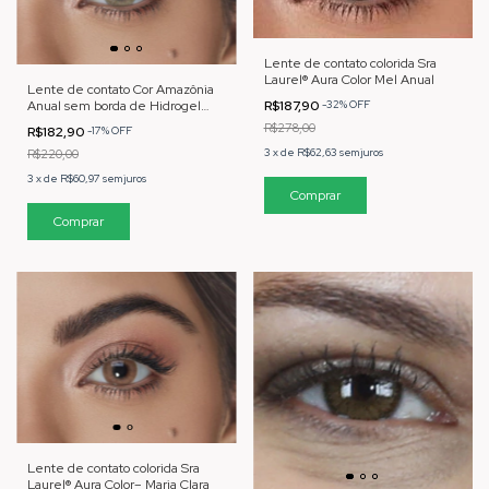
Lente de contato colorida Sra
Laurel® Aura Color Mel Anual
Lente de contato Cor Amazônia
Anual sem borda de Hidrogel
R$187,90
-
32
%
OFF
com Proteção UV
R$278,00
R$182,90
-
17
%
OFF
3
x
de
R$62,63
sem juros
R$220,00
3
x
de
R$60,97
sem juros
Comprar
Lente de contato colorida Sra
Laurel® Aura Color– Maria Clara