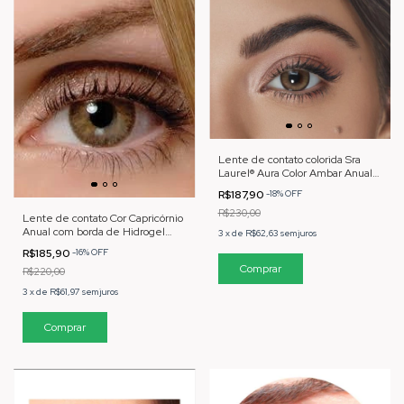
Lente de contato colorida Sra
Laurel® Aura Color Ambar Anual
com borda
R$187,90
-
18
%
OFF
R$230,00
Lente de contato Cor Capricórnio
Anual com borda de Hidrogel
3
x
de
R$62,63
sem juros
com Proteção UV
R$185,90
-
16
%
OFF
R$220,00
3
x
de
R$61,97
sem juros