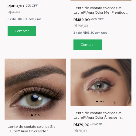
R$189,90
-
29
%
OFF
Lente de contato colorida Sra
Laurel® Aura Color Mel Plenitude
R$267,17
Anual
3
x
de
R$63,30
sem juros
R$189,90
-
36
%
OFF
R$296,00
3
x
de
R$63,30
sem juros
Lente de contato colorida Sra
Laurel® Aura Color Áries sem
borda
R$179,90
-
-1
%
OFF
Lente de contato colorida Sra
Laurel® Aura Color Poder
R$178,00