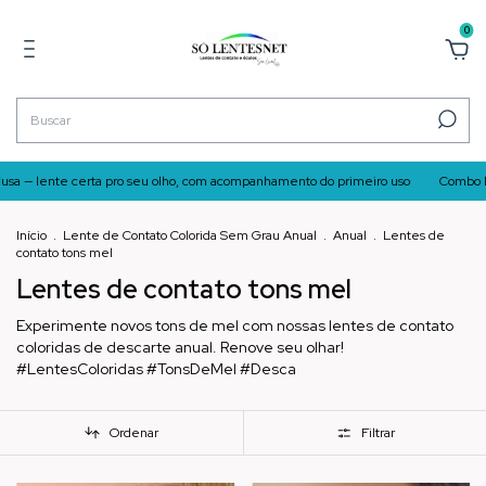
0
usa — lente certa pro seu olho, com acompanhamento do primeiro uso
Combo lente 
Início
.
Lente de Contato Colorida Sem Grau Anual
.
Anual
.
Lentes de
contato tons mel
Lentes de contato tons mel
Experimente novos tons de mel com nossas lentes de contato
coloridas de descarte anual. Renove seu olhar!
#LentesColoridas #TonsDeMel #Desca
Ordenar
Filtrar